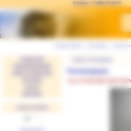
Телефон: +7 (499) 674-05-75
вход для клиентов
|
регистрация
|
связаться 
О КОМПАНИИ
Главная
»
Рекомендации
СПЕЦПРЕДЛОЖЕНИЕ
Рекомендации
НОВОСТИ КОМПАНИИ
ПАРТНЕРЫ
Пульт ПУЗ-БМ ЦИКС.468313.005Т
ЗАКАЗЫ
КОНТАКТЫ
НАШИ ПАРТНЕРЫ