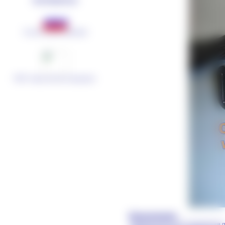
"МОТОРДЕТАЛЬ"
Lincoln GmbH (Германия)
OOO «Завод систем охлаждения»
Назначение
Предназначен для управления пер