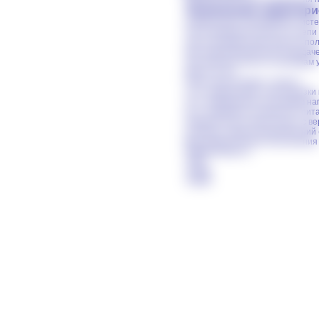
Технические характери
Номинальное напряжение системы
Ток потребления пульта по цепи 
при установке ручки пульта в пол
при любой включенной передаче, 
Ток нагрузки пульта по выходам у
Масса, кг 4,0
Пульт обеспечивает защиту:
1) от превышения тока нагрузки и
2) от превышения питающим напр
3) от перемены полярности пит
Наработка до отказа пульта с вер
не менее, циклов переключений (к
Вид климатического исполнения У
Применяемость
7555
7555В
7555D