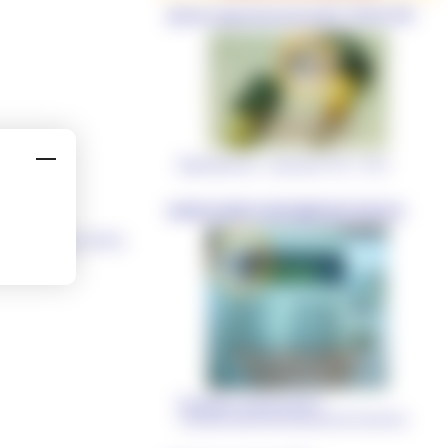
Датчик гидросигнализатор ДГС-М-101-24-01
Применяемость - самосвалы 7555 , 75131 .
ПАНЕЛЬ ВИЗУАЛИЗАЦИИ 4B1270.00-K16
оприводом ( СУТЭП )
Индицирует режимы работы
электромеханической трансмиссии самосвала