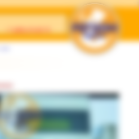
с нами
00-K16