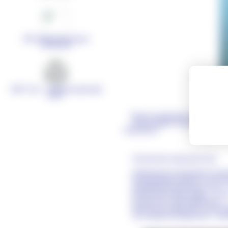
ЗАО «Инструментальные
технологии»
ОАО "Агат - электромеханический
завод"
Панель индицирует режимы работ
Обеспечивает просмотр журнала а
самосвалов.
Технические характеристики:
Номинальное напряжение питани
Потребляемая мощность не боле
Информационный канал CAN – 1
Количество клавиш ввода – 24 ш
Количество строк индикатора – 
Количество символов в строке ин
Тип подсветки индикатора – све