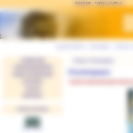
Телефон: +7 (499) 674-05-75
вход для клиентов
|
регистрация
|
связаться 
О КОМПАНИИ
Главная
»
Рекомендации
СПЕЦПРЕДЛОЖЕНИЕ
Рекомендации
НОВОСТИ КОМПАНИИ
ПАРТНЕРЫ
ПАНЕЛЬ ВИЗУАЛИЗАЦИИ 4B1270.
ЗАКАЗЫ
КОНТАКТЫ
НАШИ ПАРТНЕРЫ
ОДО «Стрим»