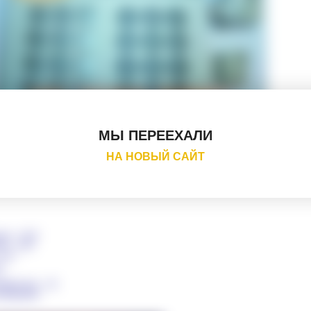
МЫ ПЕРЕЕХАЛИ
НА НОВЫЙ САЙТ
ы электромеханической трансмиссии.
варий, настройку параметров работы Системы Управления Тяговым Электр
я – 24 В
е – 2 Вт
 шт.
т.
4
дикатора – 20
тодиодная